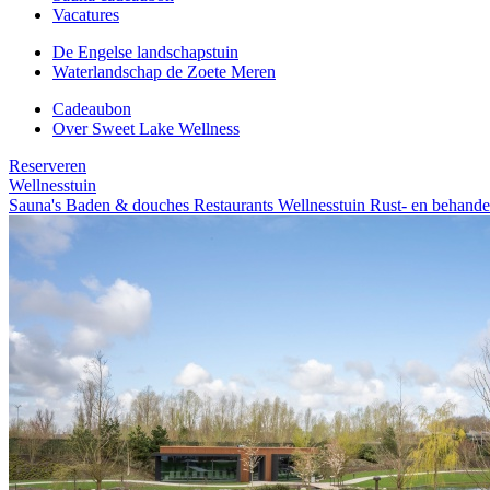
Vacatures
De Engelse landschapstuin
Waterlandschap de Zoete Meren
Cadeaubon
Over Sweet Lake Wellness
Reserveren
Wellnesstuin
Sauna's
Baden & douches
Restaurants
Wellnesstuin
Rust- en behande