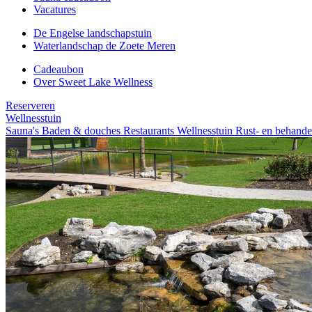
Vacatures
De Engelse landschapstuin
Waterlandschap de Zoete Meren
Cadeaubon
Over Sweet Lake Wellness
Reserveren
Wellnesstuin
Sauna's
Baden & douches
Restaurants
Wellnesstuin
Rust- en behande