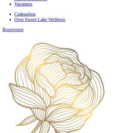
Vacatures
Cadeaubon
Over Sweet Lake Wellness
Reserveren