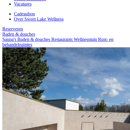
Vacatures
Cadeaubon
Over Sweet Lake Wellness
Reserveren
Baden & douches
Sauna's
Baden & douches
Restaurants
Wellnesstuin
Rust- en
behandelruimtes