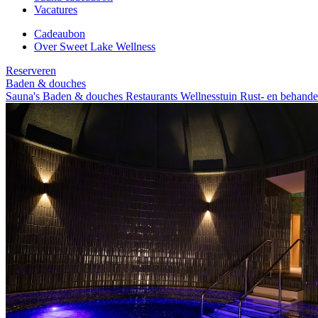
Vacatures
Cadeaubon
Over Sweet Lake Wellness
Reserveren
Baden & douches
Sauna's
Baden & douches
Restaurants
Wellnesstuin
Rust- en behande